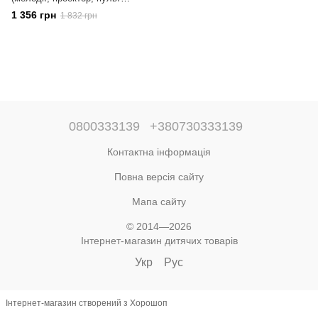
управління, заспокійлива
1 356 грн
1 832 грн
вібрація, в коробці)69850
0800333139
+380730333139
Контактна інформація
Повна версія сайту
Мапа сайту
© 2014—2026
Інтернет-магазин дитячих товарів
Укр
Рус
Інтернет-магазин створений з Хорошоп