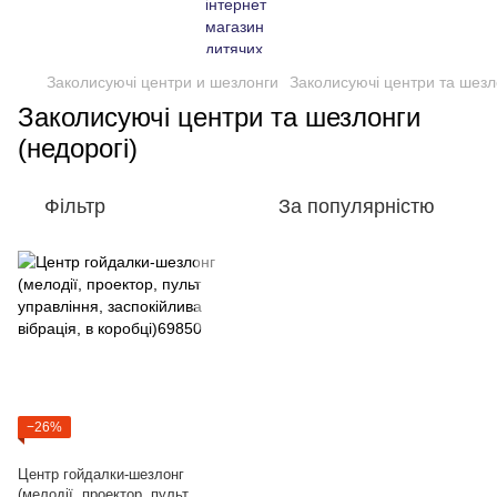
Заколисуючі центри и шезлонги
Заколисуючі центри та шезл
Заколисуючі центри та шезлонги
(недорогі)
Фільтр
За популярністю
−26%
Центр гойдалки-шезлонг
(мелодії, проектор, пульт