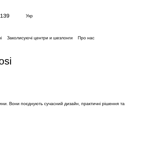
139
Укр
і
Заколисуючі центри и шезлонги
Про нас
ти
Відгуки про магазин
osi
ни. Вони поєднують сучасний дизайн, практичні рішення та