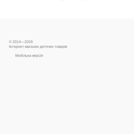
Зручність для батьків
– легке складання, регульовані еле
Практичність
– знімний піднос та матеріали, що легко чист
Сучасний дизайн
– стильні кольори та елегантні форми, як
© 2014—2026
Інтернет-магазин дитячих товарів
Мобільна версія