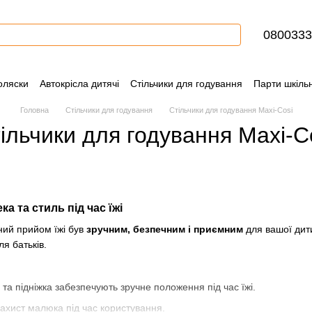
0800333
оляски
Автокрісла дитячі
Стільчики для годування
Парти шкільн
ння
Контактна інформація
Блог
Угода користувача
Сертифіка
Головна
Стільчики для годування
Стільчики для годування Maxi-Cosi
ільчики для годування Maxi-C
а та стиль під час їжі
ний прийом їжі був
зручним, безпечним і приємним
для вашої дити
я батьків.
 та підніжка забезпечують зручне положення під час їжі.
 захист малюка під час користування.