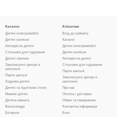
менти та компактність для зберігання.
яться, спрощують догляд після їжі.
і гармонійно вписуються у будь-який інтер’єр.
Каталог
Клієнтам
Дитячі електромобілі
Вхід до кабінету
Дитячі коляски
Каталог
Автокрісла дитячі
Дитячі електромобілі
Стільчики для годування
Дитячі коляски
Дитячі ліжечка
Автокрісла дитячі
Заколисуючі центри и
Стільчики для годування
шезлонги
Парти шкільні
Парти шкільні
Заколисуючі центри и
Ходунки дитячі
шезлонги
Дитячі та підліткові столи
Про нас
Манежі дитячі
Оплата і доставка
Дитяча кімната
Обмін та повернення
Велосипеди
Контактна інформація
Біговели
Блог