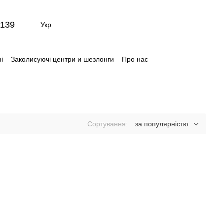
139
Укр
і
Заколисуючі центри и шезлонги
Про нас
ти
Відгуки про магазин
Сортування:
за популярністю