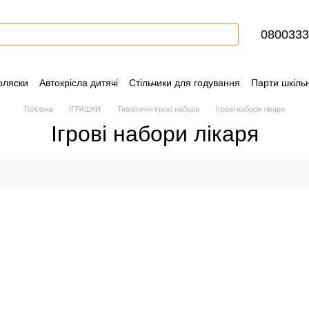
0800333
оляски
Автокрісла дитячі
Стільчики для годування
Парти шкільн
ння
Контактна інформація
Блог
Угода користувача
Сертифіка
Головна
ІГРАШКИ
Тематичні ігрові набори
Ігрові набори лікаря
Ігрові набори лікаря