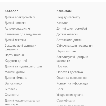
Каталог
Клієнтам
Дитячі електромобілі
Вхід до кабінету
Дитячі коляски
Каталог
Автокрісла дитячі
Дитячі електромобілі
Стільчики для годування
Дитячі коляски
Дитячі ліжечка
Автокрісла дитячі
Заколисуючі центри и
Стільчики для годування
шезлонги
Парти шкільні
Парти шкільні
Заколисуючі центри и
Ходунки дитячі
шезлонги
Дитячі та підліткові столи
Про нас
Манежі дитячі
Оплата і доставка
Дитяча кімната
Обмін та повернення
Велосипеди
Контактна інформація
Біговели
Блог
Самокати
Угода користувача
Дитячі машинки-каталки
Сертифікати
толокари