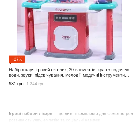
−27%
Набір лікаря ігровий (столик, 30 елементів, кран з подачею
води, звуки, підсвічування, мелодії, медичні інструменти)
661-508
981 грн
1 344 грн
Ігрові набори лікаря
— це дитячі комплекти для сюжетно-рольо
розвивають уяву, емпатію та соціальні навички.