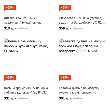
−29%
−29%
Дитяча іграшка “Яйце-
Риболовля магнітна (музика,
неваляшка” (українською
вудки, на батарейках) BQ 819
мовою, казки, мелодії, пісні,
D
319 грн
356 грн
449 грн
501 грн
скоромовки, підсвічування)
31289
−29%
−35%
Логічна гра кубики (у наборі 4
Каталка дитяча на мотузку
кубики з кульками) SL 84837
музична (звук, світло, на
батарейках) 63501/2/3/5
331 грн
301 грн
466 грн
464 грн