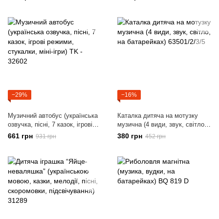
три фігурки, в коробці) 2010-8
трубі) 93866
R
−29%
−16%
Музичний автобус (українська
Каталка дитяча на мотузку
озвучка, пісні, 7 казок, ігрові
музична (4 види, звук, світло,
режими, стукалки, міні-ігри) TK
на батарейках) 63501/2/3/5
661 грн
380 грн
931 грн
452 грн
- 32602