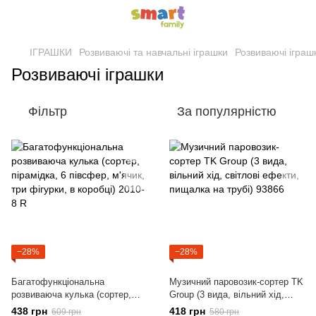
ІГРАШКИ
Розвиваючі та навчальні іграшки
Розвиваючі іграш
Розвиваючі іграшки
Фільтр
За популярністю
−28%
−28%
Багатофункціональна
Музичний паровозик-сортер TK
розвиваюча кулька (сортер,
Group (3 вида, вільний хід,
пірамідка, 6 півсфер, м'ячик,
світлові ефекти, пищалка на
438 грн
418 грн
609 грн
580 грн