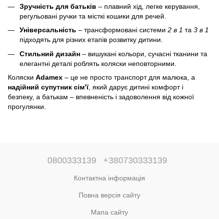
Зручність для батьків
– плавний хід, легке керування,
регульовані ручки та місткі кошики для речей.
Універсальність
– трансформовані системи
2 в 1
та
3 в 1
підходять для різних етапів розвитку дитини.
Стильний дизайн
– вишукані кольори, сучасні тканини та
елегантні деталі роблять коляски неповторними.
Коляски
Adamex
– це не просто транспорт для малюка, а
надійний супутник сім’ї
, який дарує дитині комфорт і
безпеку, а батькам – впевненість і задоволення від кожної
прогулянки.
0800333139
+380730333139
Контактна інформація
Повна версія сайту
Мапа сайту