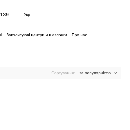
139
Укр
і
Заколисуючі центри и шезлонги
Про нас
ти
Відгуки про магазин
Сортування:
за популярністю