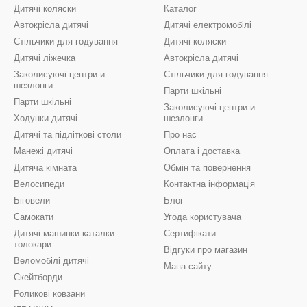
Дитячі коляски
Каталог
Автокрісла дитячі
Дитячі електромобілі
Стільчики для годування
Дитячі коляски
Дитячі ліжечка
Автокрісла дитячі
Заколисуючі центри и
Стільчики для годування
шезлонги
Парти шкільні
Парти шкільні
Заколисуючі центри и
Ходунки дитячі
шезлонги
Дитячі та підліткові столи
Про нас
Манежі дитячі
Оплата і доставка
Дитяча кімната
Обмін та повернення
Велосипеди
Контактна інформація
Біговели
Блог
Самокати
Угода користувача
Дитячі машинки-каталки
Сертифікати
толокари
Відгуки про магазин
Веломобілі дитячі
Мапа сайту
Скейтборди
Роликові ковзани