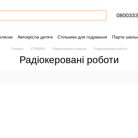
0800333
оляски
Автокрісла дитячі
Стільчики для годування
Парти шкільн
ння
Контактна інформація
Блог
Угода користувача
Сертифіка
Головна
ІГРАШКИ
Радіокеровані іграшки
Радіокеровані роботи
Радіокеровані роботи