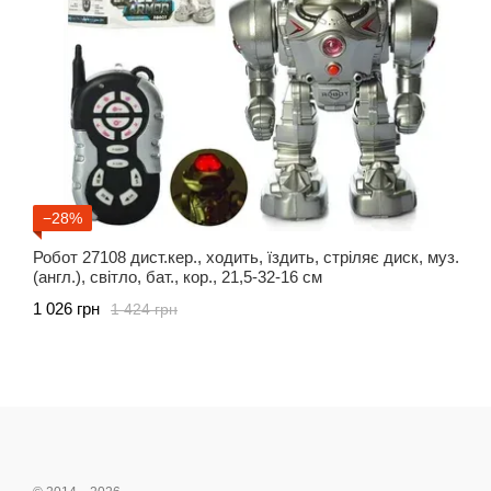
−28%
Робот 27108 дист.кер., ходить, їздить, стріляє диск, муз.
(англ.), світло, бат., кор., 21,5-32-16 см
1 026 грн
1 424 грн