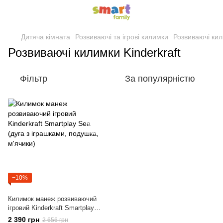
Дитяча кімната
Розвиваючі та ігрові килимки
Розвиваючі кил
Розвиваючі килимки Kinderkraft
Фільтр
За популярністю
−10%
Килимок манеж розвиваючий
ігровий Kinderkraft Smartplay
Sea (дуга з іграшками,
2 390 грн
2 656 грн