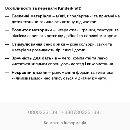
подушка, м'ячики)
Особливості та переваги Kinderkraft:
Безпечні матеріали
– м’які, гіпоалергенні та приємні на
дотик тканини захищають дитину під час гри.
Розвиток моторики
– інтерактивні іграшки, текстури та
підвіски сприяють розвитку дрібної та великої моторики.
Стимулювання сенсорики
– різні кольори, звуки та
матеріали розвивають зір, слух і дотик.
Зручність для батьків
– легкі, компактні та легко
чистяться килимки спрощують догляд і використання.
Яскравий дизайн
– різноманітні форми та тематики
килимків гармонійно вписуються у дитячу кімнату.
0800333139
+380730333139
Контактна інформація