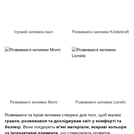
Ігровий килимок-пазл
Розвиваючі килимки Kinderkraft
Розвиваючі килимки Momi
Розвиваючі килимки Lionelo
Розвиваючі та ігрові килимки створені для того, щоб малюк
грався, розвивався та досліджував світ у комфорті та
безпеці
. Вони поєднують
м’які матеріали, яскраві кольори
та інтерактивні елементи
, що стимулюють розвиток