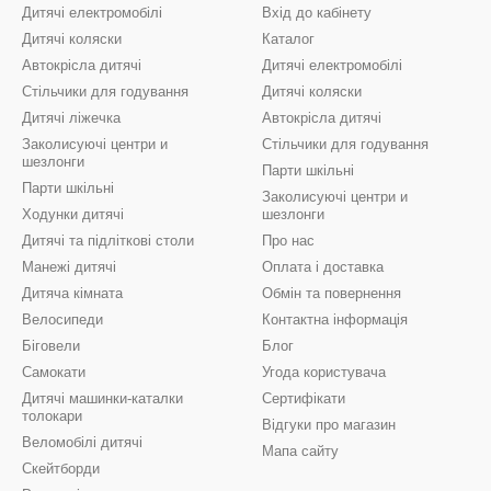
Дитячі електромобілі
Вхід до кабінету
Дитячі коляски
Каталог
Автокрісла дитячі
Дитячі електромобілі
Стільчики для годування
Дитячі коляски
Дитячі ліжечка
Автокрісла дитячі
Заколисуючі центри и
Стільчики для годування
шезлонги
Парти шкільні
Парти шкільні
Заколисуючі центри и
Ходунки дитячі
шезлонги
Дитячі та підліткові столи
Про нас
Манежі дитячі
Оплата і доставка
Дитяча кімната
Обмін та повернення
Велосипеди
Контактна інформація
Біговели
Блог
Самокати
Угода користувача
Дитячі машинки-каталки
Сертифікати
толокари
Відгуки про магазин
Веломобілі дитячі
Мапа сайту
Скейтборди