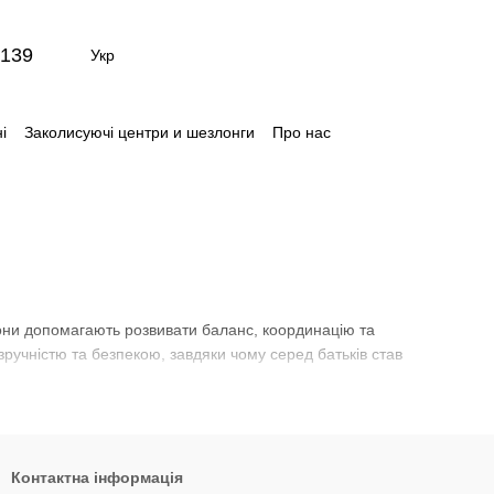
139
Укр
і
Заколисуючі центри и шезлонги
Про нас
ти
Відгуки про магазин
 Вони допомагають розвивати баланс, координацію та
зручністю та безпекою, завдяки чому серед батьків став
Контактна інформація