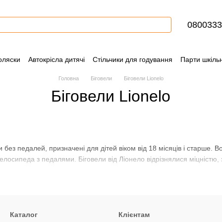
0800333
оляски
Автокрісла дитячі
Стільчики для годування
Парти шкільн
ння
Контактна інформація
Блог
Угода користувача
Сертифіка
Головна
Біговели
Біговели Lionelo
Біговели Lionelo
и без педалей, призначені для дітей віком від 18 місяців і старше.
елосипеда з педалями. Біговели від Ліонело відрізнялися міцністю, 
Каталог
Клієнтам