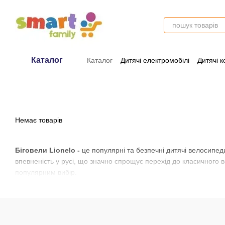
Перейти до основного контенту
Каталог
Каталог
Дитячі електромобілі
Дитячі к
Оплата і доставка
Обмін та поверне
Немає товарів
Біговели Lionelo -
це популярні та безпечні дитячі велосипед
впевненість у русі, що значно спрощує перехід до класичного в
популярним вибір.