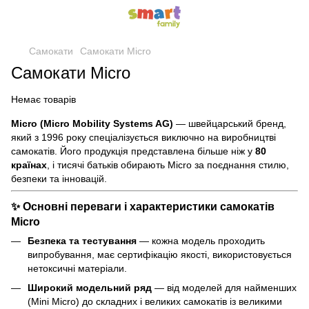
Самокати
Самокати Micro
Самокати Micro
Немає товарів
Micro (Micro Mobility Systems AG)
— швейцарський бренд,
який з 1996 року спеціалізується виключно на виробництві
самокатів. Його продукція представлена більше ніж у
80
країнах
, і тисячі батьків обирають Micro за поєднання стилю,
безпеки та інновацій.
✨ Основні переваги і характеристики самокатів
Micro
Безпека та тестування
— кожна модель проходить
випробування, має сертифікацію якості, використовується
нетоксичні матеріали.
Широкий модельний ряд
— від моделей для найменших
(Mini Micro) до складних і великих самокатів із великими