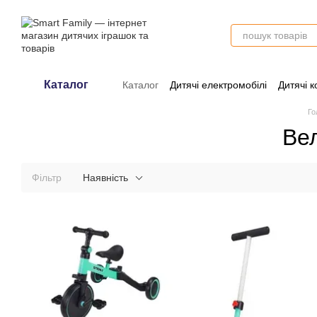
Перейти до основного контенту
Каталог
Каталог
Дитячі електромобілі
Дитячі к
Оплата і доставка
Обмін та поверне
Го
Вел
Фільтр
Наявність