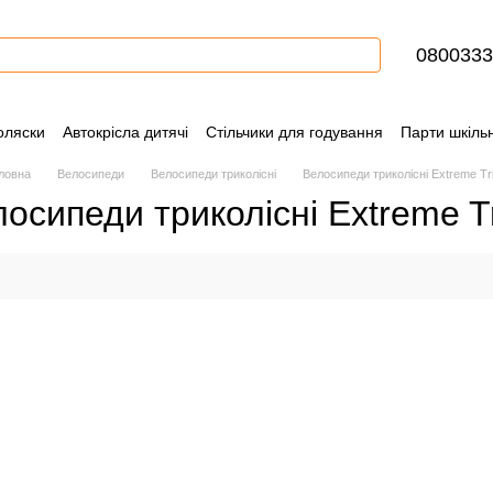
0800333
оляски
Автокрісла дитячі
Стільчики для годування
Парти шкільн
ння
Контактна інформація
Блог
Угода користувача
Сертифіка
ловна
Велосипеди
Велосипеди триколісні
Велосипеди триколісні Extreme Tr
осипеди триколісні Extreme T