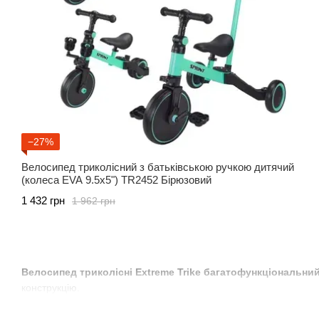
−27%
Велосипед триколісний з батьківською ручкою дитячий
(колеса EVA 9.5x5") TR2452 Бірюзовий
1 432 грн
1 962 грн
Велосипед триколісні Extreme Trike багатофункціональни
конструкцію.