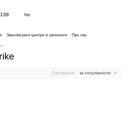
139
Укр
і
Заколисуючі центри и шезлонги
Про нас
ти
Відгуки про магазин
ike
rike
Сортування:
за популярністю