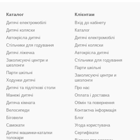
Каталог
Клієнтам
Дитячі електромобілі
Вхід до кабінету
Дитячі коляски
Каталог
Автокрісла дитячі
Дитячі електромобілі
Стільчики для годування
Дитячі коляски
Дитячі ліжечка
Автокрісла дитячі
Заколисуючі центри и
Стільчики для годування
шезлонги
Парти шкільні
Парти шкільні
Заколисуючі центри и
Ходунки дитячі
шезлонги
Дитячі та підліткові столи
Про нас
Манежі дитячі
Оплата і доставка
Дитяча кімната
Обмін та повернення
Велосипеди
Контактна інформація
Біговели
Блог
Самокати
Угода користувача
Дитячі машинки-каталки
Сертифікати
толокари