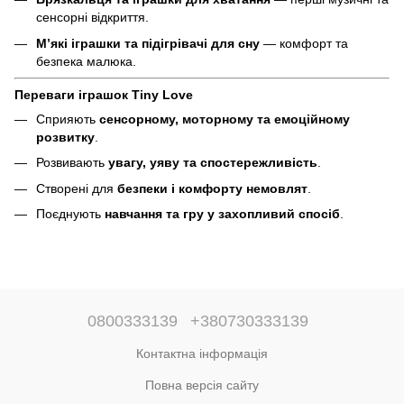
сенсорні відкриття.
М’які іграшки та підігрівачі для сну
— комфорт та
безпека малюка.
Переваги іграшок Tiny Love
Сприяють
сенсорному, моторному та емоційному
розвитку
.
Розвивають
увагу, уяву та спостережливість
.
Створені для
безпеки і комфорту немовлят
.
Поєднують
навчання та гру у захопливий спосіб
.
0800333139
+380730333139
Контактна інформація
Повна версія сайту