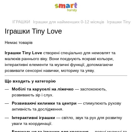
ІГРАШКИ
Іграшки для найменших 0-12 місяців
Іграшки Tiny
Іграшки Tiny Love
Немає товарів
Іграшки Tiny Love
створені спеціально для немовлят та
малюків раннього віку. Вони поєднують яскраві кольори,
інтерактивні елементи та музичні функції, допомагаючи
розвивати сенсорні навички, моторику та уяву.
Що входить у категорію
Мобілі та каруселі на ліжечко
— заспокоюють,
розвивають зір і слух.
Розвиваючі килимки та центри
— стимулюють рухову
активність та дослідження.
Інтерактивні іграшки
— світло, звук та рух для розвитку
уваги та координації.
Брязкальця та іграшки для хватання
— перші музичні та