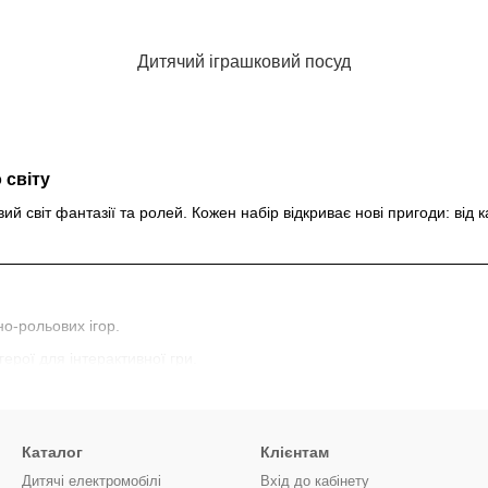
Дитячий іграшковий посуд
 світу
ий світ фантазії та ролей. Кожен набір відкриває нові пригоди: від
о‑рольових ігор.
ерої для інтерактивної гри.
улінарні або наукові міні-набори.
ка для сюжетно‑рольових пригод.
Каталог
Клієнтам
приміряє різні професії та соціальні ролі.
Дитячі електромобілі
Вхід до кабінету