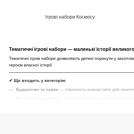
Ігрові набори Космосу
Тематичні ігрові набори — маленькі історії великого
Тематичні ігрові набори дозволяють дитині поринути у захоплив
героєм власної історії.
✔ Що входить у категорію
Будиночки та замки
— створюють казкові світи для сюжетн
Фігурки персонажів
— герої мультфільмів, тварини, суперг
Набори для творчості та хобі
— моделювання, ліплення, к
Транспорт та техніка
— машини, поїзди, будівельна техні
Ролеві набори
— кухня, магазин, лікарня, школа — дитина 