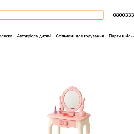
0800333
оляски
Автокрісла дитячі
Стільчики для годування
Парти шкільн
ння
Контактна інформація
Блог
Угода користувача
Сертифіка