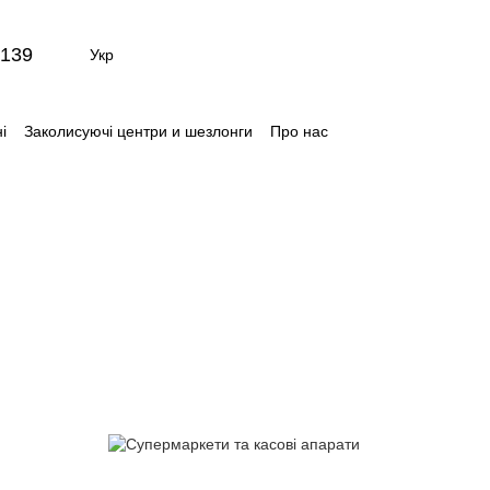
139
Укр
і
Заколисуючі центри и шезлонги
Про нас
ти
Відгуки про магазин