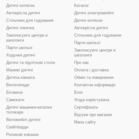
Дитячі коляски
Каталог
Автокрісла дитячі
Дитячі електромобілі
Стільчики для годування
Дитячі коляски
Дитячі ліжечка
Автокрісла дитячі
Заколисуючі центри и
Стільчики для годування
шезлонги
Парти шкільні
Парти шкільні
Заколисуючі центри и
Ходунки дитячі
шезлонги
Дитячі та підліткові столи
Про нас
Манежі дитячі
Оплата і доставка
Дитяча кімната
Обмін та повернення
Велосипеди
Контактна інформація
Біговели
Блог
Самокати
Угода користувача
Дитячі машинки-каталки
Сертифікати
толокари
Відгуки про магазин
Веломобілі дитячі
Мапа сайту
Скейтборди
Роликові ковзани