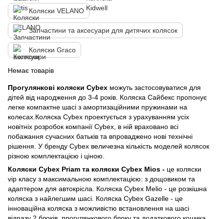
Коляски VELANO
Запчастини та аксесуари для дитячих колясок
Коляски Graco
Немає товарів
Прогулянкові коляски Cybex
можуть застосовуватися для
дітей від народження до 3-4 років. Коляска Сайбекс пропонує
легке компактне шасі з амортизаційними пружинами на
колесах.Коляска Cybex проектується з урахуванням усіх
новітніх розробок компанії Cybex, в ній враховано всі
побажання сучасних батьків та впроваджено нові технічні
рішення. У бренду Cybex величезна кількість моделей колясок
різною комплектацією і ціною.
Коляски Cybex Priam та коляски Cybex Mios -
це коляски
vip класу з максимальною комплектацією: з дощовиком та
адаптером для автокрісла. Коляска Cybex Melio - це розкішна
коляска з найлегшим шасі. Коляска Cybex Gazelle - це
інноваційна коляска з можливістю встановлення на шасі
відразу 2 блоків, прогулянкового блоку та додаткового кошика