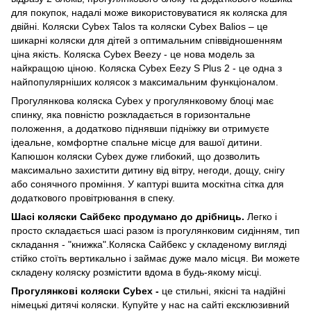
для покупок, надалі може використовуватися як коляска для
двійні. Коляски Cybex Talos та коляски Cybex Balios – це
шикарні коляски для дітей з оптимальним співвідношенням
ціна якість. Коляска Cybex Beezy - це нова модель за
найкращою ціною. Коляска Cybex Eezy S Plus 2 - це одна з
найпопулярніших колясок з максимальним функціоналом.
Прогулянкова коляска Cybex у прогулянковому блоці має
спинку, яка повністю розкладається в горизонтальне
положення, а додатково піднявши підніжку ви отримуєте
ідеальне, комфортне спальне місце для вашої дитини.
Капюшон коляски Cybex дуже глибокий, що дозволить
максимально захистити дитину від вітру, негоди, дощу, снігу
або сонячного проміння. У каптурі вшита москітна сітка для
додаткового провітрювання в спеку.
Шасі коляски Сайбекс продумано до дрібниць.
Легко і
просто складається шасі разом із прогулянковим сидінням, тип
складання - "книжка".Коляска Сайбекс у складеному вигляді
стійко стоїть вертикально і займає дуже мало місця. Ви можете
складену коляску розмістити вдома в будь-якому місці.
Прогулянкові коляски Cybex -
це стильні, якісні та надійні
німецькі дитячі коляски. Купуйте у нас на сайті ексклюзивний