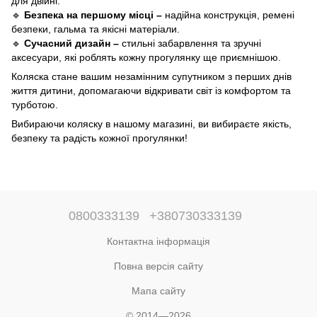
для двійні.
🔹
Безпека на першому місці –
надійна конструкція, ремені
безпеки, гальма та якісні матеріали.
🔹
Сучасний дизайн –
стильні забарвлення та зручні
аксесуари, які роблять кожну прогулянку ще приємнішою.
Коляска стане вашим незамінним супутником з перших днів
життя дитини, допомагаючи відкривати світ із комфортом та
турботою.
Вибираючи коляску в нашому магазині, ви вибираєте якість,
безпеку та радість кожної прогулянки!
0800333139
+380730333139
Контактна інформація
Повна версія сайту
Мапа сайту
© 2014—2026