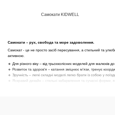
Самокати KIDWELL
Самокати – рух, свобода та море задоволення.
Самокат - це не просто засіб пересування, а стильний та улюбл
активною.
🔹 Для різного віку – від трьохколісних моделей для малюків до 
🔹 Розвиток та здоров'я – катання зміцнює м'язи, тренує коорди
🔹 Зручність – легкі складні моделі легко брати із собою у поїзд
🔹 Яскравий дизайн – стильні забарвлення та сучасні форми, як
Катання на самокаті допомагає дитині стати більш активною, 