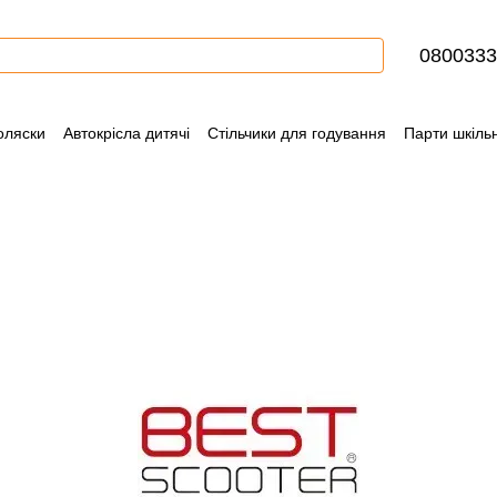
0800333
оляски
Автокрісла дитячі
Стільчики для годування
Парти шкільн
ння
Контактна інформація
Блог
Угода користувача
Сертифіка