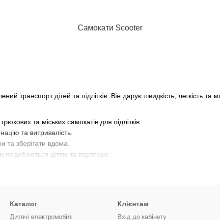
Самокати Scooter
ений транспорт дітей та підлітків. Він дарує швидкість, легкість та
трюкових та міських самокатів для підлітків.
націю та витривалість.
ки та зберігати вдома.
і подобаються дітям та підліткам.
впевненою та самостійною.
Каталог
Клієнтам
Дитячі електромобілі
Вхід до кабінету