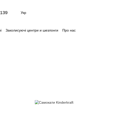
139
Укр
і
Заколисуючі центри и шезлонги
Про нас
ти
Відгуки про магазин