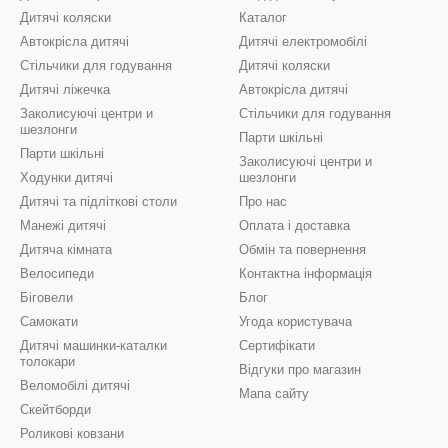
Дитячі коляски
Каталог
Автокрісла дитячі
Дитячі електромобілі
Стільчики для годування
Дитячі коляски
Дитячі ліжечка
Автокрісла дитячі
Заколисуючі центри и
Стільчики для годування
шезлонги
Парти шкільні
Парти шкільні
Заколисуючі центри и
Ходунки дитячі
шезлонги
Дитячі та підліткові столи
Про нас
Манежі дитячі
Оплата і доставка
Дитяча кімната
Обмін та повернення
Велосипеди
Контактна інформація
Біговели
Блог
Самокати
Угода користувача
Дитячі машинки-каталки
Сертифікати
толокари
Відгуки про магазин
Веломобілі дитячі
Мапа сайту
Скейтборди
Роликові ковзани