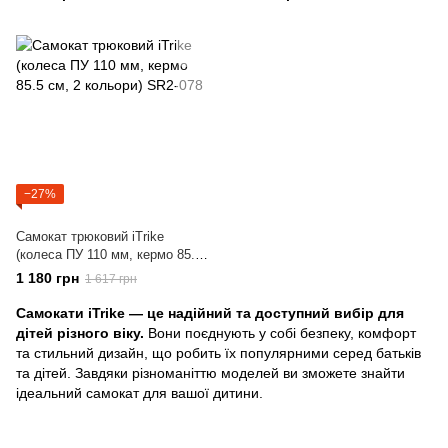
| Самокат для підлітка
Синій
−27%
Самокат трюковий iTrike
(колеса ПУ 110 мм, кермо 85.5
см, 2 кольори) SR2-078
1 180 грн
1 617 грн
Самокати iTrike — це надійний та доступний вибір для
дітей різного віку.
Вони поєднують у собі безпеку, комфорт
та стильний дизайн, що робить їх популярними серед батьків
та дітей. Завдяки різноманіттю моделей ви зможете знайти
ідеальний самокат для вашої дитини.