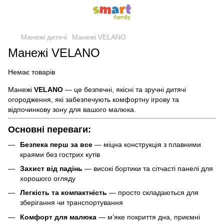
Манежі дитячі
Манежі VELANO
Манежі VELANO
Немає товарів
Манежі
VELANO
— це безпечні, якісні та зручні дитячі
огородження, які забезпечують комфортну ігрову та
відпочинкову зону для вашого малюка.
Основні переваги:
Безпека перш за все
— міцна конструкція з плавними
краями без гострих кутів
Захист від падінь
— високі бортики та сітчасті панелі для
хорошого огляду
Легкість та компактність
— просто складаються для
зберігання чи транспортування
Комфорт для малюка
— м’яке покриття дна, приємні