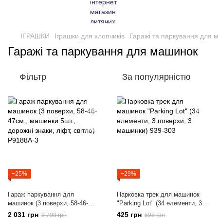
ІГРАШКИ
Іграшки для хлопчиків
Гаражі та паркування для 
Гаражі та паркування для машинок
Фільтр
За популярністю
−25%
−29%
Гараж паркування для
Парковка трек для машинок
машинок (3 поверхи, 58-46-
"Parking Lot" (34 елементи, 3
47см., машинки 5шт., дорожні
поверхи, 3 машинки) 939-303
2 031 грн
425 грн
2 708 грн
598 грн