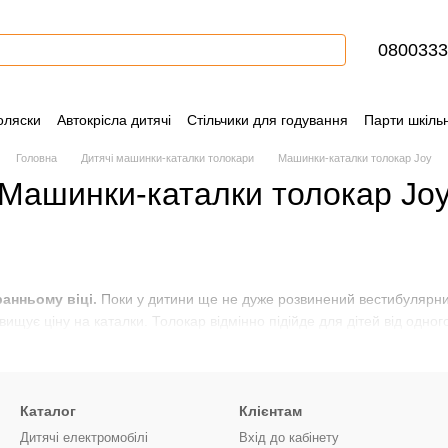
0800333
оляски
Автокрісла дитячі
Стільчики для годування
Парти шкільн
ння
Контактна інформація
Блог
Угода користувача
Сертифіка
Головна
Дитячі машинки-каталки толокари
Машинки-каталки толокар Joy
Машинки-каталки толокар Jo
ранньому віці.
Поки у дитини ще не дуже розвинений вестибулярний
ищує ціну на каталки. Толокар відмінно підійде для дітей від одног
Каталог
Клієнтам
Дитячі електромобілі
Вхід до кабінету