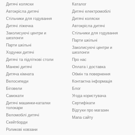
Дитячі коляски
Каталог
Автокрісла дитячі
Дитячі електромобілі
Стільчики для годування
Дитячі коляски
Дитячі ліжечка
Автокрісла дитячі
Заколисуючі центри и
Стільчики для годування
шезлонги
Парти шкільні
Парти шкільні
Заколисуючі центри и
Ходунки дитячі
шезлонги
Дитячі та підліткові столи
Про нас
Манежі дитячі
Оплата і доставка
Дитяча кімната
Обмін та повернення
Велосипеди
Контактна інформація
Біговели
Блог
Самокати
Угода користувача
Дитячі машинки-каталки
Сертифікати
толокари
Відгуки про магазин
Веломобілі дитячі
Мапа сайту
Скейтборди
Роликові ковзани