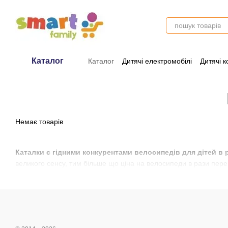
Перейти до основного контенту
Каталог
Каталог
Дитячі електромобілі
Дитячі к
Оплата і доставка
Обмін та поверне
Немає товарів
Каталки є гідними конкурентами велосипедів для дітей в 
великого сенсу, тим більше що ціна на велосипеди в рази перев