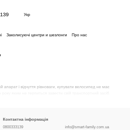
139
Укр
і
Заколисуючі центри и шезлонги
Про нас
ти
Відгуки про магазин
y
 апарат і відчуття рівноваги, купувати велосипед не має
о року яким не терпиться завести свій транспортний засіб.
Контактна інформація
0800333139
info@smart-family.com.ua