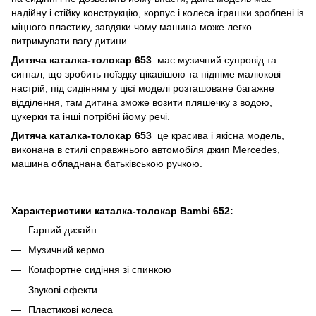
надійну і стійку конструкцію, корпус і колеса іграшки зроблені із
міцного пластику, завдяки чому машина може легко
витримувати вагу дитини.
Дитяча каталка-толокар 653
має музичний супровід та
сигнал, що зробить поїздку цікавішою та підніме малюкові
настрій, під сидінням у цієї моделі розташоване багажне
відділення, там дитина зможе возити пляшечку з водою,
цукерки та інші потрібні йому речі.
Дитяча каталка-толокар 653
це красива і якісна модель,
виконана в стилі справжнього автомобіля джип Mercedes,
машина обладнана батьківською ручкою.
Характеристики каталка-толокар Bambi 652:
Гарний дизайн
Музичний кермо
Комфортне сидіння зі спинкою
Звукові ефекти
Пластикові колеса