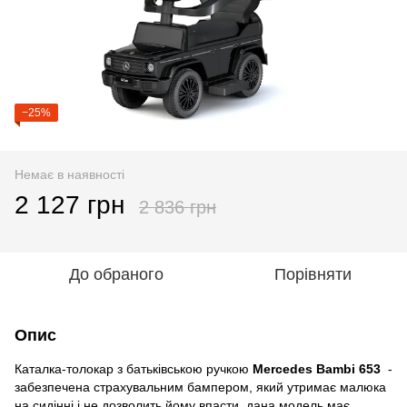
−25%
Немає в наявності
2 127 грн
2 836 грн
До обраного
Порівняти
Опис
Каталка-толокар з батьківською ручкою
Mercedes Bambi 653
-
забезпечена страхувальним бампером, який утримає малюка
на сидінні і не дозволить йому впасти, дана модель має