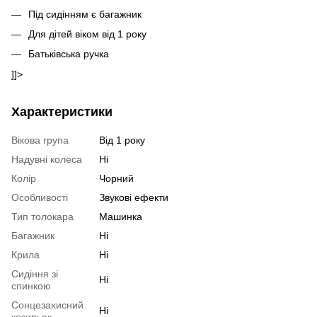
Під сидінням є багажник
Для дітей віком від 1 року
Батьківська ручка
]]>
Характеристики
Вікова група
Від 1 року
Надувні колеса
Ні
Колір
Чорний
Особливості
Звукові ефекти
Тип толокара
Машинка
Багажник
Ні
Крила
Ні
Сидіння зі
Ні
спинкою
Сонцезахисний
Ні
козирьок