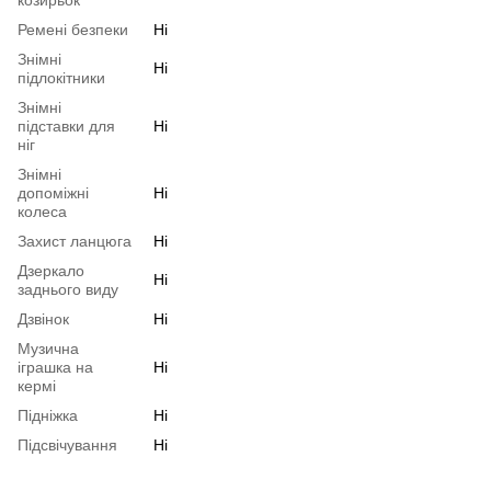
Ремені безпеки
Ні
Знімні
Ні
підлокітники
Знімні
підставки для
Ні
ніг
Знімні
допоміжні
Ні
колеса
Захист ланцюга
Ні
Дзеркало
Ні
заднього виду
Дзвінок
Ні
Музична
іграшка на
Ні
кермі
Підніжка
Ні
Підсвічування
Ні