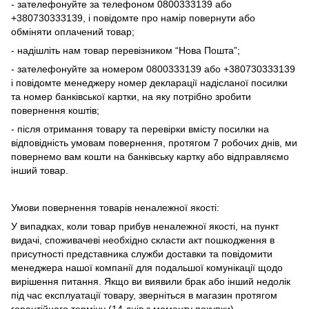
- зателефонуйте за телефоном 0800333139 або
+380730333139, і повідомте про намір повернути або
обміняти оплачений товар;
- надішліть нам товар перевізником “Нова Пошта”;
- зателефонуйте за номером 0800333139 або +380730333139
і повідомте менеджеру номер декларації надісланої посилки
та номер банківської картки, на яку потрібно зробити
повернення коштів;
- після отримання товару та перевірки вмісту посилки на
відповідність умовам повернення, протягом 7 робочих днів, ми
повернемо вам кошти на банківську картку або відправляємо
інший товар.
Умови повернення товарів неналежної якості:
У випадках, коли товар прибув неналежної якості, на пункт
видачі, споживачеві необхідно скласти акт пошкодження в
присутності представника служби доставки та повідомити
менеджера нашої компанії для подальшої комунікації щодо
вирішення питання. Якщо ви виявили брак або інший недолік
під час експлуатації товару, зверніться в магазин протягом
гарантійного терміну (14 днів з моменту покупки).