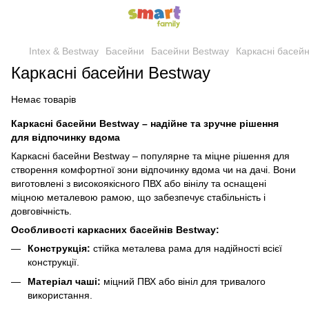
Intex & Bestway
Басейни
Басейни Bestway
Каркасні басей
Каркасні басейни Bestway
Немає товарів
Каркасні басейни Bestway – надійне та зручне рішення
для відпочинку вдома
Каркасні басейни Bestway – популярне та міцне рішення для
створення комфортної зони відпочинку вдома чи на дачі. Вони
виготовлені з високоякісного ПВХ або вінілу та оснащені
міцною металевою рамою, що забезпечує стабільність і
довговічність.
Особливості каркасних басейнів Bestway:
Конструкція:
стійка металева рама для надійності всієї
конструкції.
Матеріал чаші:
міцний ПВХ або вініл для тривалого
використання.