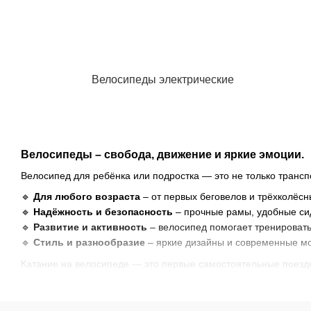
Велосипеды электрические
Велосипеды – свобода, движение и яркие эмоции.
Велосипед для ребёнка или подростка — это не только транспор
🔹
Для любого возраста
– от первых беговелов и трёхколёс
🔹
Надёжность и безопасность
– прочные рамы, удобные сид
🔹
Развитие и активность
– велосипед помогает тренировать
🔹
Стиль и разнообразие
– яркие дизайны и современные мод
Катание на велосипеде — это первые самостоятельные поездк
Выбирайте велосипед в нашем магазине — пусть каждый день