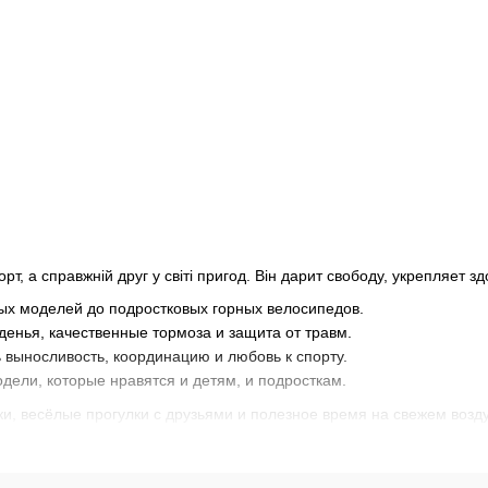
т, а справжній друг у світі пригод. Він дарит свободу, укрепляет 
ных моделей до подростковых горных велосипедов.
енья, качественные тормоза и защита от травм.
 выносливость, координацию и любовь к спорту.
ели, которые нравятся и детям, и подросткам.
и, весёлые прогулки с друзьями и полезное время на свежем возду
 ребёнка будет наполнен движением и радостью!