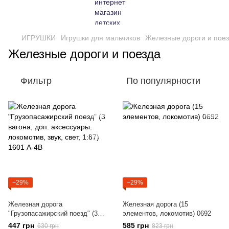
ИГРУШКИ
Игрушки для мальчиков
Железные дороги и пое
Железные дороги и поезда
Фильтр
По популярности
−29%
−29%
Железная дорога
Железная дорога (15
"Грузопасажирский поезд" (3
элементов, локомотив) 0692
вагона, доп. аксессуары,
447 грн
585 грн
630 грн
823 грн