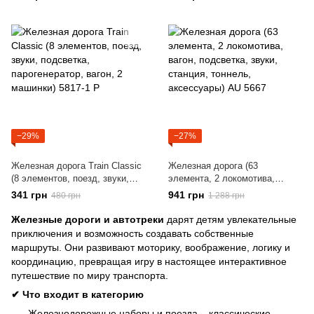
локомотив, звук, свет, 1:87)
1601 A-4B
−29%
−27%
Железная дорога Train Classic
Железная дорога (63
(8 элементов, поезд, звуки,
элемента, 2 локомотива,
подсветка, парогенератор,
вагон, подсветка, звуки,
341 грн
941 грн
480 грн
1 288 грн
вагон, 2 машинки) 5817-1 P
станция, тоннель, аксессуары)
AU 5667
Железные дороги и автотреки
дарят детям увлекательные
приключения и возможность создавать собственные
маршруты. Они развивают моторику, воображение, логику и
координацию, превращая игру в настоящее интерактивное
путешествие по миру транспорта.
✔ Что входит в категорию
Железнодорожные наборы и поезда – классические