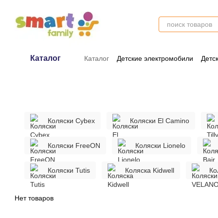
Перейти к основному контенту
Каталог
Каталог
Детские электромобили
Детс
Оплата и доставка
Обмен и возврат
Коляски Cybex
Коляски El Camino
Коляски FreeON
Коляски Lionelo
Коляски Tutis
Коляска Kidwell
Ко
Нет товаров