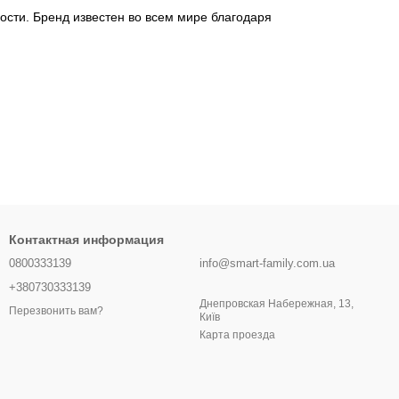
сти. Бренд известен во всем мире благодаря
довольствие от каждой прогулки.
Контактная информация
0800333139
info@smart-family.com.ua
+380730333139
Днепровская Набережная, 13,
Перезвонить вам?
Київ
Карта проезда