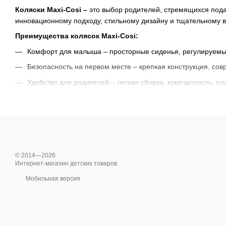
Коляски Maxi-Cosi –
это выбор родителей, стремящихся пода
инновационному подходу, стильному дизайну и тщательному 
Преимущества колясок Maxi-Cosi:
Комфорт для малыша – просторные сиденья, регулируемые 
Безопасность на первом месте – крепкая конструкция, с
Удобство для родителей – легкая сборка, компактность, п
Инновационный дизайн – сочетание современных технолог
Разнообразие моделей – от легких прогулочных до универса
Коляски Maxi-Cosi –
это надежный спутник для семьи, дающий
© 2014—2026
Интернет-магазин детских товаров
Мобильная версия