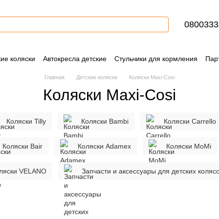
0800333
кие коляски
Автокресла детские
Стульчики для кормления
Пар
Контактная информация
Блог
Пользовательское соглашение
Главная
Детские коляски
Коляски Maxi-Cosi
Коляски Maxi-Cosi
Коляски Tilly
Коляски Bambi
Коляски Carrello
Коляски Bair
Коляски Adamex
Коляски MoMi
ляски VELANO
Запчасти и аксессуары для детских коляс