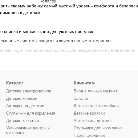
рить своему ребенку самый высокий уровень комфорта и безопасно
вниманию к деталям.
спинки и мягкие ткани для уютных прогулок.
овременные системы защиты и качественные материалы.
лавный ход и маневренные колеса для ежедневного использования.
ий и стильных цветов.
льных систем 2 в 1 и 3 в 1.
 ребенку комфорт и безопасность, а родителям – уверенность и у
Каталог
Клиентам
Детские электромобили
Вход в личный кабинет
Детские коляски
Каталог
Автокресла детские
Детские электромобили
Стульчики для кормления
Детские коляски
Детские кроватки
Автокресла детские
Укачивающие центры и
Стульчики для кормления
шезлонги
Парты школьные