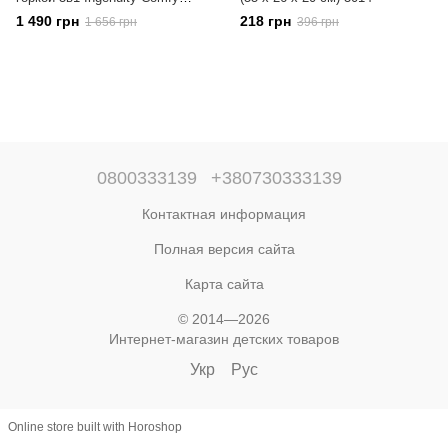
Clean 17138
1 490 грн
218 грн
1 656 грн
396 грн
0800333139
+380730333139
Контактная информация
Полная версия сайта
Карта сайта
© 2014—2026
Интернет-магазин детских товаров
Укр
Рус
Online store built with Horoshop