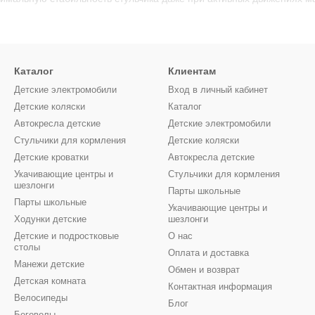
л наклона спинки и подставка для ног, позволяют подстраивать стул
Каталог
Клиентам
но настроить в зависимости от возраста и удобства ребенка.
Детские электромобили
Вход в личный кабинет
Детские коляски
Каталог
ов, что упрощает уход за стульчиком.
Автокресла детские
Детские электромобили
Стульчики для кормления
Детские коляски
ение ребенка во время еды.
Детские кроватки
Автокресла детские
Укачивающие центры и
Стульчики для кормления
ют их очень удобными в использовании.
шезлонги
Парты школьные
Парты школьные
то и делает их идеальными для небольших помещений или хранен
Укачивающие центры и
Ходунки детские
шезлонги
Детские и подростковые
О нас
столы
бы, благодаря возможности регулировки и адаптации под рост ребен
Оплата и доставка
Манежи детские
Обмен и возврат
erkraft:
Детская комната
Контактная информация
Велосипеды
Блог
Беговелы