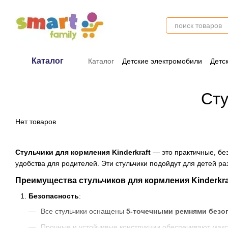
Перейти к основному контенту
Каталог
Каталог
Детские электромобили
Детс
Оплата и доставка
Обмен и возврат
Сту
Нет товаров
Стульчики для кормления Kinderkraft
— это практичные, бе
удобства для родителей. Эти стульчики подойдут для детей ра
Преимущества стульчиков для кормления Kinderkra
Безопасность
:
Все стульчики оснащены
5-точечными ремнями безо
Прочные и устойчивые конструкции обеспечивают макс