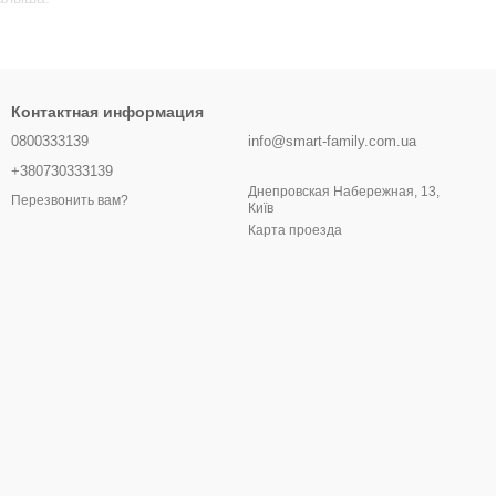
ьчик под рост ребенка, а также под разные этапы его
Контактная информация
0800333139
info@smart-family.com.ua
+380730333139
Днепровская Набережная, 13,
Перезвонить вам?
Київ
Карта проезда
ия.
ка. Их можно использовать от младенчества до 3-4 лет.