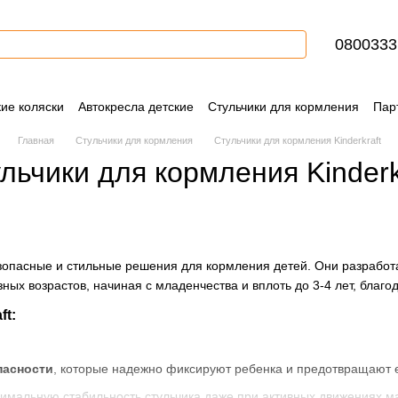
0800333
кие коляски
Автокресла детские
Стульчики для кормления
Пар
Контактная информация
Блог
Пользовательское соглашение
Главная
Стульчики для кормления
Стульчики для кормления Kinderkraft
льчики для кормления Kinderk
зопасные и стильные решения для кормления детей. Они разработа
зных возрастов, начиная с младенчества и вплоть до 3-4 лет, бла
ft:
пасности
, которые надежно фиксируют ребенка и предотвращают 
имальную стабильность стульчика даже при активных движениях 