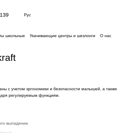
139
Рус
ты школьные
Укачивающие центры и шезлонги
О нас
Сертификаты
Отзывы о магазине
raft
ны с учетом эргономики и безопасности малышей, а также
годаря регулируемым функциям.
его выпадение.
малыша.