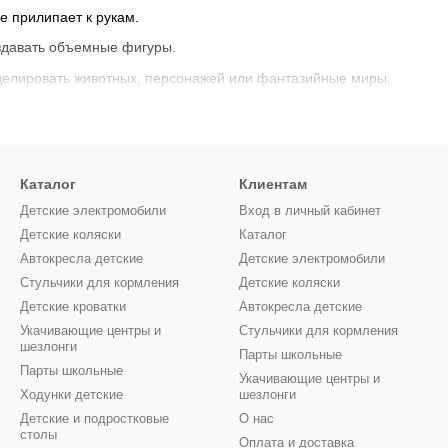
е прилипает к рукам.
здавать объемные фигуры.
делировать животных, персонажей или фантазийные миры.
фрукты, транспорт или сказочные герои.
Каталог
Клиентам
Детские электромобили
Вход в личный кабинет
Детские коляски
Каталог
Автокресла детские
Детские электромобили
Стульчики для кормления
Детские коляски
Детские кроватки
Автокресла детские
Укачивающие центры и
Стульчики для кормления
шезлонги
Парты школьные
Парты школьные
Укачивающие центры и
Ходунки детские
шезлонги
Детские и подростковые
О нас
столы
Оплата и доставка