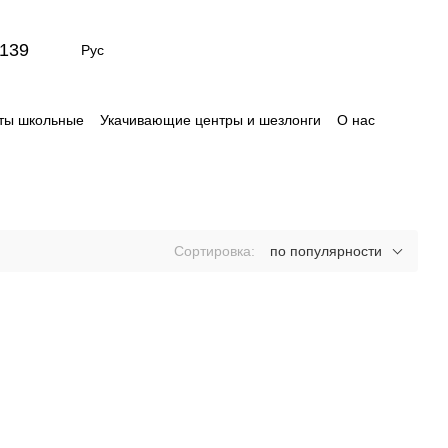
139
Рус
ты школьные
Укачивающие центры и шезлонги
О нас
Сертификаты
Отзывы о магазине
и
Сортировка:
по популярности