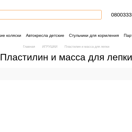
0800333
кие коляски
Автокресла детские
Стульчики для кормления
Пар
Контактная информация
Блог
Пользовательское соглашение
Главная
ИГРУШКИ
Пластилин и масса для лепки
Пластилин и масса для лепк