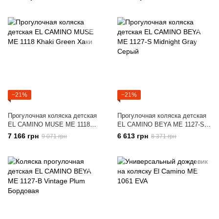
розовая
−21%
−21%
Прогулочная коляска детская
Прогулочная коляска детская
EL CAMINO MUSE ME 1118
EL CAMINO BEYA ME 1127-S
Khaki Green Хаки
Midnight Gray Серый
7 166 грн
6 613 грн
9 071 грн
8 371 грн