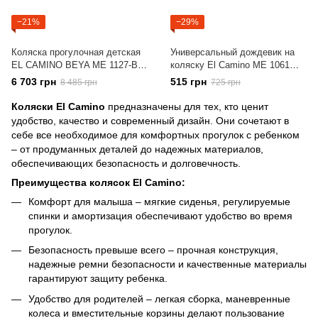
−21%
−29%
Коляска прогулочная детская
Универсальный дождевик на
EL CAMINO BEYA ME 1127-B
коляску El Camino ME 1061
Vintage Plum Бордовая
EVA
6 703 грн
515 грн
8 485 грн
725 грн
Коляски El Camino
предназначены для тех, кто ценит
удобство, качество и современный дизайн. Они сочетают в
себе все необходимое для комфортных прогулок с ребенком
– от продуманных деталей до надежных материалов,
обеспечивающих безопасность и долговечность.
Преимущества колясок El Camino:
Комфорт для малыша – мягкие сиденья, регулируемые
спинки и амортизация обеспечивают удобство во время
прогулок.
Безопасность превыше всего – прочная конструкция,
надежные ремни безопасности и качественные материалы
гарантируют защиту ребенка.
Удобство для родителей – легкая сборка, маневренные
колеса и вместительные корзины делают пользование