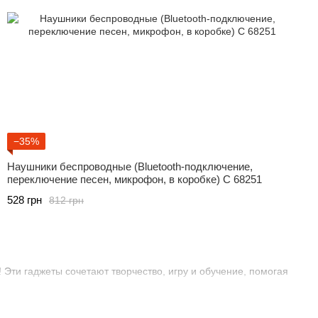
−35%
Наушники беспроводные (Bluetooth-подключение,
переключение песен, микрофон, в коробке) C 68251
528 грн
812 грн
ти гаджеты сочетают творчество, игру и обучение, помогая