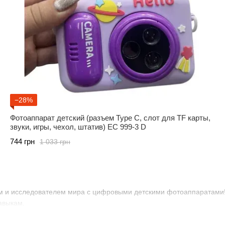
−28%
Фотоаппарат детский (разъем Type C, слот для TF карты,
звуки, игры, чехол, штатив) EC 999-3 D
744 грн
1 033 грн
 и исследователем мира с цифровыми детскими фотоаппаратами! Э
авыкам.