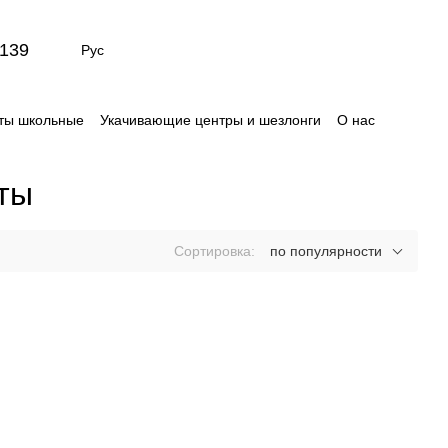
139
Рус
ты школьные
Укачивающие центры и шезлонги
О нас
Сертификаты
Отзывы о магазине
ты
Сортировка:
по популярности