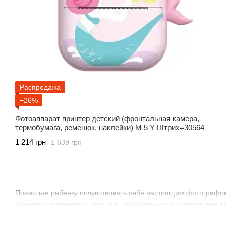
Распродажа
−26%
Фотоаппарат принтер детский (фронтальная камера,
термобумага, ремешок, наклейки) M 5 Y Штрих=30564
1 214 грн
1 639 грн
Позвольте ребенку почувствовать себя настоящим фотографом
развивать внимание к деталям, воображению и техническим н