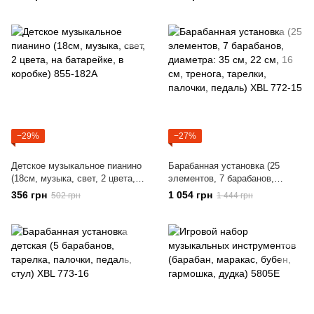
укр.) ТК Group 77971
коробке) 3738
−29%
−27%
Детское музыкальное пианино
Барабанная установка (25
(18см, музыка, свет, 2 цвета,
элементов, 7 барабанов,
на батарейке, в коробке) 855-
диаметра: 35 см, 22 см, 16 см,
356 грн
1 054 грн
502 грн
1 444 грн
182A
тренога, тарелки, палочки,
педаль) XBL 772-15