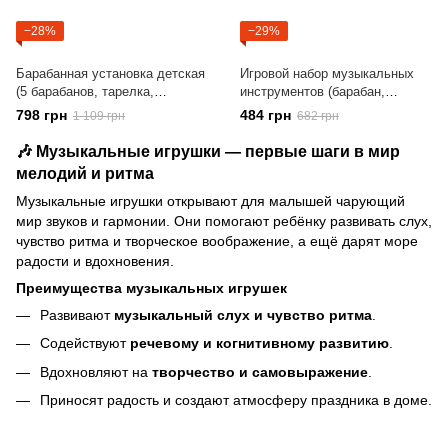
−28%
−29%
Барабанная установка детская
Игровой набор музыкальных
(5 барабанов, тарелка,
инструментов (барабан,
палочки, педаль, стул) XBL
маракас, бубен, гармошка,
798 грн
484 грн
1 109 грн
682 грн
773-16
дудка) 5805E
🎶 Музыкальные игрушки — первые шаги в мир
мелодий и ритма
Музыкальные игрушки открывают для малышей чарующий
мир звуков и гармонии. Они помогают ребёнку развивать слух,
чувство ритма и творческое воображение, а ещё дарят море
радости и вдохновения.
Преимущества музыкальных игрушек
Развивают
музыкальный слух и чувство ритма
.
Содействуют
речевому и когнитивному развитию
.
Вдохновляют на
творчество и самовыражение
.
Приносят радость и создают атмосферу праздника в доме.