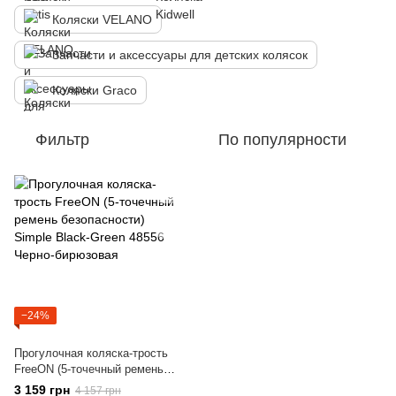
Коляски VELANO
Запчасти и аксессуары для детских колясок
Коляски Graco
Фильтр
По популярности
−24%
Прогулочная коляска-трость
FreeON (5-точечный ремень
безопасности) Simple Black-
3 159 грн
4 157 грн