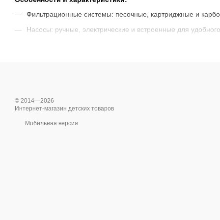
Фильтрационные системы: песочные, картриджные и карбо
Насосы: ручные, электрические и встроенные для удобног
Химия для бассейнов: хлор, бром, средства для регулиро
Лестницы и дополнительные элементы безопасности: лестн
Аксессуары для ухода: сачки, щетки, вакуумные пылесосы 
Выбирайте оборудование и аксессуары Intex и Bestway для бе
© 2014—2026
Интернет-магазин детских товаров
Мобильная версия