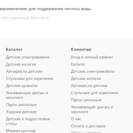
керамические для поддержания чистоты воды.
о обслуживания бассейна.
вания pH и альгициды для поддержания баланса воды.
ицы, ограждения и покрытия для защиты и удобства.
и другие вспомогательные средства.
Каталог
Клиентам
зопасного и комфортного использования бассейна с доставкой по У
Детские электромобили
Вход в личный кабинет
Детские коляски
Каталог
Автокресла детские
Детские электромобили
Стульчики для кормления
Детские коляски
Детские кроватки
Автокресла детские
Укачивающие центры и
Стульчики для кормления
шезлонги
Парты школьные
Парты школьные
Укачивающие центры и
Ходунки детские
шезлонги
Детские и подростковые
О нас
столы
Оплата и доставка
Манежи детские