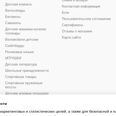
Обмен и возврат
Детская комната
Контактная информация
Велосипеды
Блог
Беговелы
Пользовательское соглашение
Самокаты
Сертификаты
Детские машинки-каталки
Отзывы о магазине
толокары
Карта сайта
Веломобили детские
Скейтборды
Роликовые коньки
ИГРУШКИ
Детская литература
Школьные принадлежности
Спортивные товары
Спортивные пружинные
батуты
Детские игровые площадки
Санки и снегокаты
ости
Intex & Bestway
маркетинговых и статистических целей, а также для безопасной и 
Новые товары