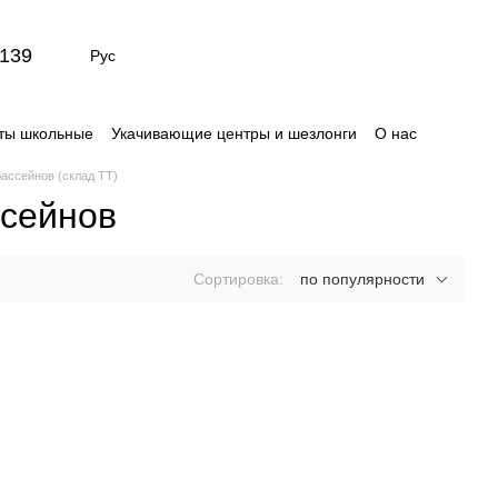
139
Рус
ты школьные
Укачивающие центры и шезлонги
О нас
Сертификаты
Отзывы о магазине
ассейнов (склад TT)
ссейнов
Сортировка:
по популярности