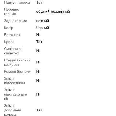
Надувні колеса
Так
Переднє
обідний механічний
гальмо
Заднє гальмо
ножний
Колір
Чорний
Багажник
Ні
Крила
Так
Сидіння зі
Ні
спинкою
Сонцезахисний
Ні
козирьок
Ремені безпеки
Ні
Знімні
Ні
підлокітники
Знімні
підставки для
Ні
ніг
Знімні
допоміжні
Так
колеса