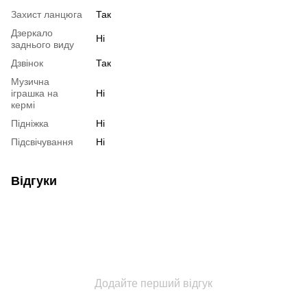
Захист ланцюга
Так
Дзеркало
Ні
заднього виду
Дзвінок
Так
Музична
іграшка на
Ні
кермі
Підніжка
Ні
Підсвічування
Ні
Відгуки
Додайте перший відгук