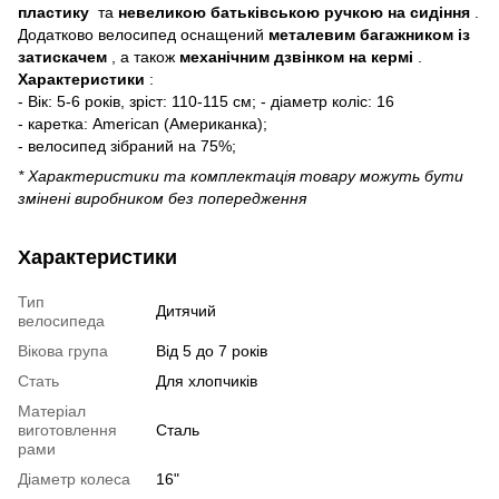
пластику
та
невеликою батьківською ручкою на сидіння
.
Додатково велосипед оснащений
металевим багажником із
затискачем
, а також
механічним дзвінком на кермі
.
Характеристики
:
- Вік: 5-6 років, зріст: 110-115 см; - діаметр коліс: 16
- каретка: American (Американка);
- велосипед зібраний на 75%;
* Характеристики та комплектація товару можуть бути
змінені виробником без попередження
Характеристики
Тип
Дитячий
велосипеда
Вікова група
Від 5 до 7 років
Стать
Для хлопчиків
Матеріал
виготовлення
Сталь
рами
Діаметр колеса
16"