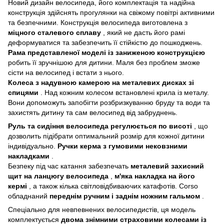
Новий дизайн велосипеда, його комплектація та надійна
конструкція здійснять прогулянки на свіжому повітрі активними
та безпечними. Конструкція велосипеда виготовлена з
міцного сталевого сплаву
, який не дасть його рамі
деформуватися та забезпечить її стійкістю до пошкоджень.
Рама представленої моделі із заниженою конструкцією
робить її зручнішою для дитини. Маля без проблем зможе
сісти на велосипед і встати з нього.
Колеса з надувною камерою на металевих дисках зі
спицями
. Над кожним колесом встановлені крила із металу.
Вони допоможуть запобігти розбризкуванню бруду та води та
захистять дитину та сам велосипед від забруднень.
Руль та сидіння велосипеда регулюється по висоті
, що
дозволить підібрати оптимальний розмір для кожної дитини
індивідуально.
Ручки керма з гумовими нековзними
накладками
.
Безпеку під час катання забезпечать
металевий захисний
щит на ланцюгу велосипеда
,
м'яка накладка на його
кермі
, а також кілька світловідбиваючих катафотів. Corso
обладнаний
переднім ручним і заднім ножним гальмом
.
Спеціально для невпевнених велосипедистів, ця модель
комплектується
двома знімними страховими колесами із