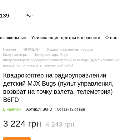
139
Рус
ты школьные
Укачивающие центры и шезлонги
О нас
Сертификаты
Отзывы о магазине
Главная
ИГРУШКИ
Радиоуправляемые игрушки
Квадрокоптеры
Квадрокоптеры Bugs
Квадрокоптер на радиоуправлении детский MJX Bugs (пульт управления,
возврат на точку взлета, телеметрия) B6FD
Квадрокоптер на радиоуправлении
детский MJX Bugs (пульт управления,
возврат на точку взлета, телеметрия)
B6FD
В наличии
Артикул: B6FD
Оставить отзыв
3 224 грн
4 243 грн