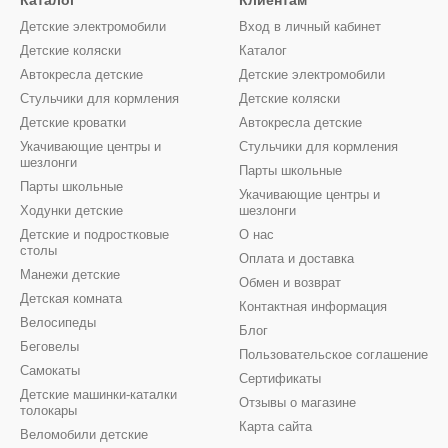
Каталог
Клиентам
Детские электромобили
Вход в личный кабинет
Детские коляски
Каталог
Автокресла детские
Детские электромобили
Стульчики для кормления
Детские коляски
Детские кроватки
Автокресла детские
Укачивающие центры и
Стульчики для кормления
шезлонги
Парты школьные
Парты школьные
Укачивающие центры и
Ходунки детские
шезлонги
Детские и подростковые
О нас
столы
Оплата и доставка
Манежи детские
Обмен и возврат
Детская комната
Контактная информация
Велосипеды
Блог
Беговелы
Пользовательское соглашение
Самокаты
Сертификаты
Детские машинки-каталки
Отзывы о магазине
толокары
Карта сайта
Веломобили детские